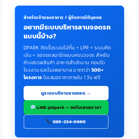
สำหรับเจ้าของอาคาร / ผู้จัดการนิติบุคคล
อยากมีระบบบริหารลานจอดรถ
แบบนี้บ้าง?
DPARK ติดตั้งระบบไม้กั้น + LPR + ระบบคิด
เงิน + จอดรถสมาร์ทแบบครบวงจร สำหรับ
ห้างสรรพสินค้า อาคารสำนักงาน คอนโด
โรงงาน และโรงพยาบาล มากกว่า
500+
โครงการ
ใบเสนอราคาภายใน 1 วัน ฟรี
ดูระบบบริหารลานจอด →
LINE @dpark — ขอใบเสนอราคา
065-234-0660