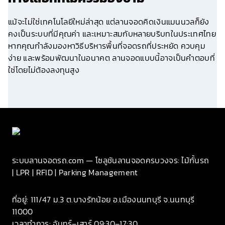
แม้จะไม่ใช่เทคโนโลยีใหม่ล่าสุด แต่ลานจอดคิดเงินแมนนวลก็ยัง
คงเป็นระบบที่มีคุณค่า และเหมาะสมกับหลายบริบทในประเทศไทย
หากคุณกำลังมองหาวิธีบริหารพื้นที่จอดรถที่ประหยัด ควบคุม
ง่าย และพร้อมพัฒนาในอนาคต ลานจอดแบบนี้อาจเป็นคำตอบที่
ใช่โดยไม่ต้องลงทุนสูง
ระบบลานจอดรถ.com — โซลูชันลานจอดครบวงจร: ไม้กั้นรถ
| LPR | RFID | Parking Management
ที่อยู่: 111/47 ม.3 ต.บางรักน้อย อ.เมืองนนทบุรี จ.นนทบุรี
11000
เวลาทำการ: จันทร์–เสาร์ 09:30–17:30