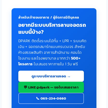
สำหรับเจ้าของอาคาร / ผู้จัดการนิติบุคคล
อยากมีระบบบริหารลานจอดรถ
แบบนี้บ้าง?
DPARK ติดตั้งระบบไม้กั้น + LPR + ระบบคิด
เงิน + จอดรถสมาร์ทแบบครบวงจร สำหรับ
ห้างสรรพสินค้า อาคารสำนักงาน คอนโด
โรงงาน และโรงพยาบาล มากกว่า
500+
โครงการ
ใบเสนอราคาภายใน 1 วัน ฟรี
ดูระบบบริหารลานจอด →
💬 LINE @dpark — ขอใบเสนอราคา
📞 065-234-0660