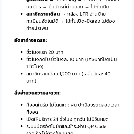
บนบัตร → ยื่นบัตรที่ด่านออก → ไม้กั้นเปิด
สมาชิกรายเดือน
→ กล้อง LPR อ่านป้าย
ทะเบียนอัตโนมัติ → ไม้กั้นเปิด-ปิดเอง ไม่ต้อง
ทำอะไรเพิ่ม
อัตราค่าจอดรถ:
ชั่วโมงแรก 20 บาท
ชั่วโมงถัดไป ชั่วโมงละ 10 บาท (เศษนาทีปัดเป็น
1 ชั่วโมง)
สมาชิกรายเดือน 1,200 บาท (เฉลี่ยวันละ 40
บาท)
สิ่งอำนวยความสะดวก:
ที่จอดในร่ม ไม่โดนแดดฝน ปกป้องรถตลอดเวลา
ที่จอด
เปิดให้บริการ 24 ชั่วโมง ทุกวัน ไม่มีวันหยุด
ระบบบัตรอัตโนมัติและชำระผ่าน QR Code
รวดเร็ว ไม่ต้องใช้เงินสด