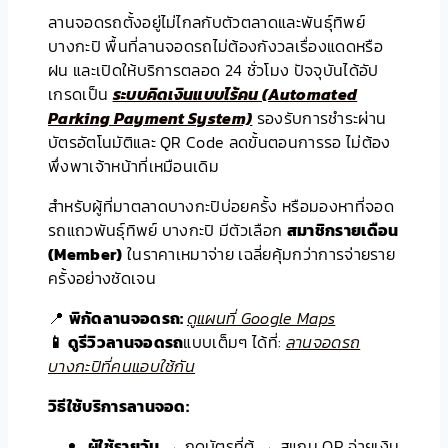
ลานจอดรถตั้งอยู่ไม่ไกลกับตัวตลาดและพันธุ์ทิพย์
บางกะปิ พื้นที่ลานจอดรถไม่ต้องกังวลเรื่องแดดหรือ
ฝน และเปิดให้บริการตลอด 24 ชั่วโมง ปัจจุบันได้อัป
เกรดเป็น
ระบบคิดเงินแบบไร้คน (Automated
Parking Payment System)
รองรับการชำระผ่าน
บัตรอัตโนมัติและ QR Code ลดขั้นตอนการรอ ไม่ต้อง
พึ่งพาเจ้าหน้าที่เหมือนเดิม
สำหรับผู้ที่มาตลาดบางกะปิบ่อยครั้ง หรือมองหาที่จอด
รถแถวพันธุ์ทิพย์ บางกะปิ มีตัวเลือก
สมาชิกรายเดือน
(Member)
ในราคาเหมาจ่าย เฉลี่ยคุ้มกว่าการจ่ายราย
ครั้งอย่างชัดเจน
📍
พิกัดลานจอดรถ:
ดูแผนที่ Google Maps
📱 ดูรีวิวลานจอดรถ
แบบเต็มๆ ได้ที่:
ลานจอดรถ
บางกะปิที่คนแอบใช้กัน
วิธีใช้บริการลานจอด:
ผู้ใช้รายวัน
→ กดบัตรที่ตู้ → สแกน QR จ่ายเงิน