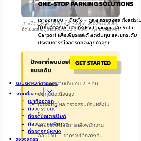
ONE-STOP PARKING SOLUTIONS
เราออกแบบ – ติดตั้ง – ดูแล
ครบวงจร
ตั้งแต่ระ
ภาพติดตั้งจริง: ช่องทางเข้า-ออกลานจอดพร้อมไม้กั้น
ไม้กั้นอัจฉริยะไปจนถึง EV Charger และ Solar
อัตโนมัติและตู้ชำระเงิน ระบบ DPARK ที่ lyf อาคารที่พัก
Carport เพื่อเพิ่มรายได้ ลดต้นทุน และยกระดับ
ใจกลางกรุงเทพฯ
ประสบการณ์จอดรถของลูกค้าคุณ
ปัญหาที่พบบ่อยในลานจอดรถ
GET STARTED
แบบเดิม
จ้างพนักงานเก็บเงิน 2-3 คน
รับบริหารลานจอดรถ
ต้นทุนต่อเดือนสูง
ระบบที่จอดรถ
เช่าที่จอดรถ
เงินสดรั่วไหล ตรวจสอบย้อนหลังไม่
ที่จอดรถยนต์
ได้
ที่จอดมอเตอร์ไซค์
ที่จอดรถคนพิการ
ลานจอดปิดบริการหลังพนักงาน
ที่จอดรถผู้หญิง
กลับบ้าน — ขาดรายได้กลางคืน
ช่องจอดรถ