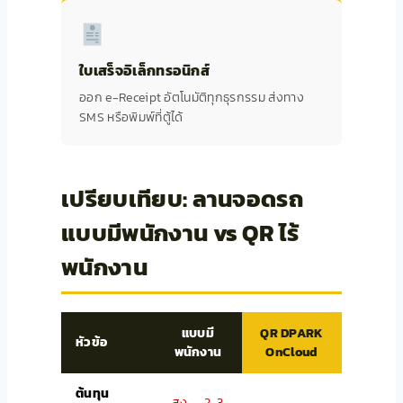
ใบเสร็จอิเล็กทรอนิกส์
ออก e-Receipt อัตโนมัติทุกธุรกรรม ส่งทาง
SMS หรือพิมพ์ที่ตู้ได้
เปรียบเทียบ: ลานจอดรถ
แบบมีพนักงาน vs QR ไร้
พนักงาน
แบบมี
QR DPARK
หัวข้อ
พนักงาน
OnCloud
ต้นทุน
สูง — 2-3