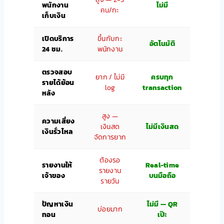
พนักงาน
ไม่มี
คน/กะ
เก็บเงิน
เปิดบริการ
ขึ้นกับกะ
อัตโนมัติ
24 ชม.
พนักงาน
ตรวจสอบ
ยาก / ไม่มี
ครบทุก
รายได้ย้อน
log
transaction
หลัง
สูง —
ความเสี่ยง
เงินสด
ไม่มีเงินสด
เงินรั่วไหล
จัดการยาก
ต้องรอ
รายงานให้
Real-time
รายงาน
เจ้าของ
บนมือถือ
รายวัน
ปัญหาเงิน
ไม่มี — QR
บ่อยมาก
ทอน
เป๊ะ