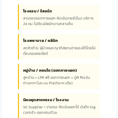
โรงแรม / รีสอร์ต
ลานจอดแขกภายนอก คิดเงินรายชั่วโมง บริการ
24 ชม. ไม่ต้องมีพนักงานกลางคืน
โรงพยาบาล / คลินิก
ลดคิวชำระ ผู้ป่วยและญาติสแกนจ่ายเองได้โดยไม่
ต้องรอแคชเชียร์
หมู่บ้าน / คอนโด (แขกภายนอก)
ลูกบ้าน = LPR ฟรี แขกภายนอก = QR คิดเงิน
ต่างหาก ในระบบ Platform เดียว
นิคมอุตสาหกรรม / โรงงาน
รถ Supplier + Visitor คิดเงินแยกได้ บันทึก log
เวลาเข้า-ออกครบถ้วน