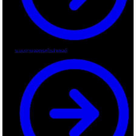
ระบบลานจอดรถโซล่าเซลล์