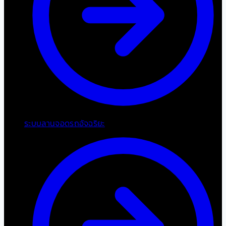
ระบบลานจอดรถอัจฉริยะ