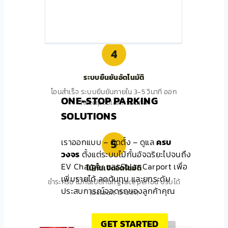
หน้าจอตู้แสดง QR PromptPay พร้อมยอดเงิน
สแกนด้วยมือถือทุกธนาคาร
4
ระบบยืนยันอัตโนมัติ
โอนสำเร็จ ระบบยืนยันภายใน 3-5 วินาที ออก
ONE-STOP PARKING
Receipt อิเล็กทรอนิกส์
SOLUTIONS
5
เราออกแบบ – ติดตั้ง – ดูแล
ครบ
วงจร
ตั้งแต่ระบบไม้กั้นอัจฉริยะไปจนถึง
EV Charger และ Solar Carport เพื่อ
ไม้กั้นเปิดอัตโนมัติ
เพิ่มรายได้ ลดต้นทุน และยกระดับ
ชำระครบ ไม้กั้นเปิดทันที grace period ปรับได้
ประสบการณ์จอดรถของลูกค้าคุณ
(default 15 นาที)
GET STARTED