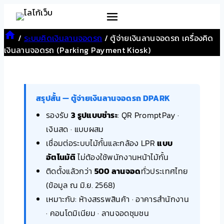
Skip
to
content
/
ระบบคิดเงินลานจอดรถ
/
ตู้จ่ายเงินลานจอดรถ เครื่องคิด
เงินลานจอดรถ (Parking Payment Kiosk)
สรุปสั้น — ตู้จ่ายเงินลานจอดรถ DPARK
รองรับ
3 รูปแบบชำระ
: QR PromptPay ·
เงินสด · แบบผสม
เชื่อมต่อระบบไม้กั้นและกล้อง LPR
แบบ
อัตโนมัติ
ไม่ต้องใช้พนักงานหน้าไม้กั้น
ติดตั้งแล้วกว่า
500 ลานจอด
ทั่วประเทศไทย
(ข้อมูล ณ มิ.ย. 2568)
เหมาะกับ: ห้างสรรพสินค้า · อาคารสำนักงาน
· คอนโดมิเนียม · ลานจอดชุมชน