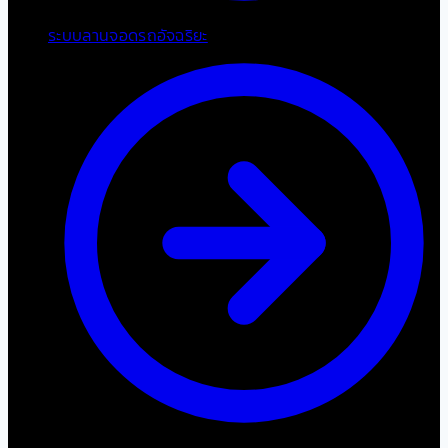
ระบบลานจอดรถอัจฉริยะ