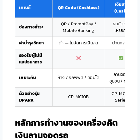
เงินสด
เกณฑ์
QR Code (Cashless)
(Cash)
QR / PromptPay /
ธนบัตร +
ช่องทางชำระ
Mobile Banking
เหรียญ
ค่าบำรุงรักษา
ต่ำ — ไม่จัดการเงินสด
ปานกลาง
รองรับผู้ไม่มี
แอปธนาคาร
ลานจอด
เหมาะกับ
ห้าง / ออฟฟิศ / คอนโด
ชุมชน / ทั่วไป
ตัวอย่างรุ่น
CP-MC02
CP-MC10B
DPARK
Series
หลักการทำงานของเครื่องคิด
เงินลานจอดรถ