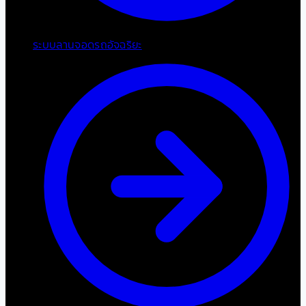
ระบบลานจอดรถอัจฉริยะ