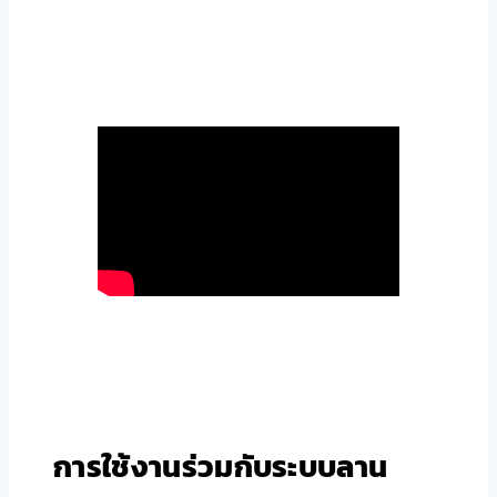
ควบคุม เพื่อให้เจ้าหน้าที่ตรวจสอบได้แบบเรียลไทม์
ระบบยังสามารถเก็บภาพไว้ในฐานข้อมูล และเปรียบ
เทียบกับภาพก่อนหน้า หากมีสิ่งผิดปกติ เช่น วัตถุ
แปลกปลอม ระบบจะแจ้งเตือนอัตโนมัติ
การใช้งานร่วมกับระบบลาน