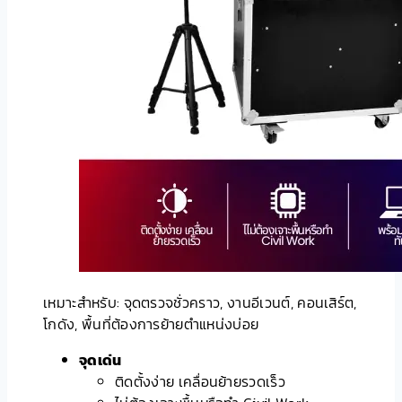
เหมาะสำหรับ: จุดตรวจชั่วคราว, งานอีเวนต์, คอนเสิร์ต,
โกดัง, พื้นที่ต้องการย้ายตำแหน่งบ่อย
จุดเด่น
ติดตั้งง่าย เคลื่อนย้ายรวดเร็ว