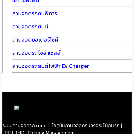
เช่าที่จอดรถ
ลานจอดรถคนพิการ
ลานจอดรถยนต์
ลานจอดมอเตอร์ไซค์
ลานจอดรถโซล่าเซลล์
ลานจอดรถยนต์ไฟฟ้า Ev Charger
ระบบลานจอดรถ.com — โซลูชันลานจอดครบวงจร: ไม้กั้นรถ |
LPR | RFID | Parking Management