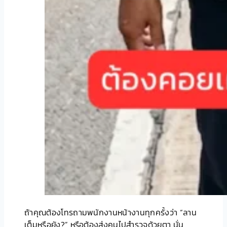
ถ้าคุณต้องโทรถามพนักงานหน้างานทุกครั้งว่า “ลาน
เต็มหรือยัง?” หรือต้องส่งคนไปสำรวจด้วยตา นั่น