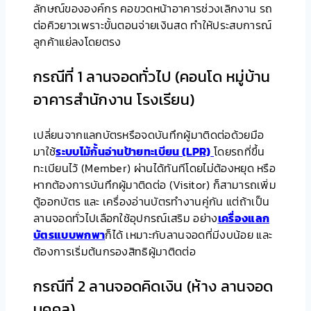
ลักษณ์ขององค์กร คอขวดหน้าอาคารช่วงเลิกงาน รถ
ต่อคิวยาวเพราะขั้นตอนจ่ายเงินสด ทำให้ประสบการณ์
ลูกค้าแย่ลงโดยตรง
กรณีที่ 1 ลานจอดทั่วไป (คอนโด หมู่บ้าน
อาคารสำนักงาน โรงเรียน)
เปลี่ยนจากแลกบัตรหรือจดบันทึกผู้มาติดต่อด้วยมือ
มาใช้
ระบบไม้กั้นอ่านป้ายทะเบียน (LPR)
โดยรถที่ขึ้น
ทะเบียนไว้ (Member) ผ่านได้ทันทีโดยไม่ต้องหยุด หรือ
หากต้องการบันทึกผู้มาติดต่อ (Visitor) ก็สามารถเพิ่ม
ตู้ออกบัตร และ เครื่องอ่านบัตรทำงานคู่กัน แต่ถ้าเป็น
ลานจอดทั่วไปเลือกใช้อุปกรณ์เสริม อย่าง
เครื่องแลก
บัตรแบบพกพา
ก็ได้ เหมาะกับลานจอดที่มีงบน้อย และ
ต้องการเริ่มต้นกรองสิทธิผู้มาติดต่อ
กรณีที่ 2 ลานจอดคิดเงิน (ห้าง ลานจอด
บุคคล)