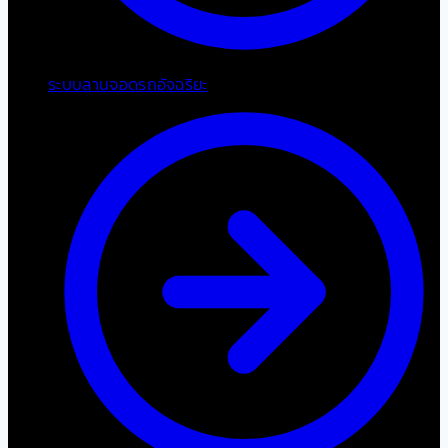
ระบบลานจอดรถอัจฉริยะ