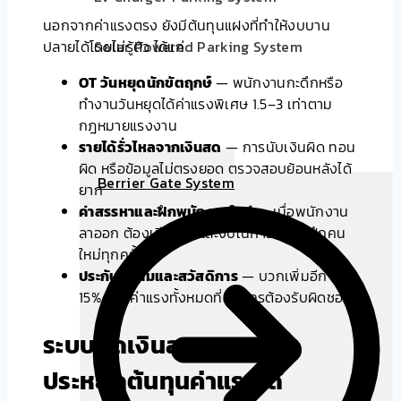
นอกจากค่าแรงตรง ยังมีต้นทุนแฝงที่ทำให้งบบาน
ปลายได้โดยไม่รู้ตัว ได้แก่
Solar Powered Parking System
OT วันหยุดนักขัตฤกษ์
— พนักงานกะดึกหรือ
ทำงานวันหยุดได้ค่าแรงพิเศษ 1.5–3 เท่าตาม
กฎหมายแรงงาน
รายได้รั่วไหลจากเงินสด
— การนับเงินผิด ทอน
ผิด หรือข้อมูลไม่ตรงยอด ตรวจสอบย้อนหลังได้
Berrier Gate System
ยาก
ค่าสรรหาและฝึกพนักงานใหม่
— เมื่อพนักงาน
ลาออก ต้องเสียเวลาและงบในการหาและฝึกคน
ใหม่ทุกครั้ง
ประกันสังคมและสวัสดิการ
— บวกเพิ่มอีก 10–
15% ของค่าแรงทั้งหมดที่องค์กรต้องรับผิดชอบ
ระบบคิดเงินลานจอดรถ
ประหยัดต้นทุนค่าแรงได้