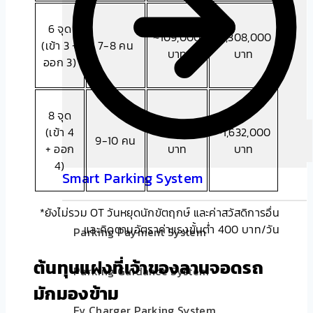
6 จุด
~109,000
~1,308,000
(เข้า 3 +
7-8 คน
บาท
บาท
ออก 3)
8 จุด
(เข้า 4
~136,000
~1,632,000
9-10 คน
+ ออก
บาท
บาท
4)
Smart Parking System
*ยังไม่รวม OT วันหยุดนักขัตฤกษ์ และค่าสวัสดิการอื่น
และคิดตามอัตราค่าแรงขั้นต่ำ 400 บาท/วัน
Parking Payment System
ต้นทุนแฝงที่เจ้าของลานจอดรถ
Parking Guidance System
มักมองข้าม
Ev Charger Parking System