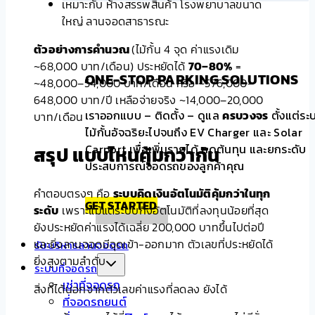
เหมาะกับ ห้างสรรพสินค้า โรงพยาบาลขนาด
ใหญ่ ลานจอดสาธารณะ
ตัวอย่างการคำนวณ
(ไม้กั้น 4 จุด ค่าแรงเดิม
~68,000 บาท/เดือน) ประหยัดได้
70–80%
=
ONE-STOP PARKING SOLUTIONS
~48,000–54,000 บาท/เดือน หรือ ~576,000–
648,000 บาท/ปี เหลือจ่ายจริง ~14,000–20,000
เราออกแบบ – ติดตั้ง – ดูแล
ครบวงจร
ตั้งแต่ระ
บาท/เดือน
ไม้กั้นอัจฉริยะไปจนถึง EV Charger และ Solar
สรุป แบบไหนคุ้มกว่ากัน
Carport เพื่อเพิ่มรายได้ ลดต้นทุน และยกระดับ
ประสบการณ์จอดรถของลูกค้าคุณ
คำตอบตรงๆ คือ
ระบบคิดเงินอัตโนมัติคุ้มกว่าในทุก
GET STARTED
ระดับ
เพราะแม้แต่ระบบกึ่งอัตโนมัติที่ลงทุนน้อยที่สุด
ยังประหยัดค่าแรงได้เฉลี่ย 200,000 บาทขึ้นไปต่อปี
และยิ่งลานจอดมีจุดเข้า-ออกมาก ตัวเลขที่ประหยัดได้
รับบริหารลานจอดรถ
ยิ่งสูงตามลำดับ
ระบบที่จอดรถ
เช่าที่จอดรถ
สิ่งที่ได้นอกจากตัวเลขค่าแรงที่ลดลง ยังได้
ที่จอดรถยนต์