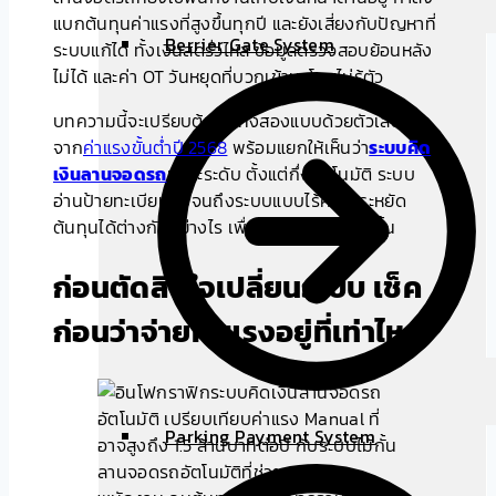
แบกต้นทุนค่าแรงที่สูงขึ้นทุกปี และยังเสี่ยงกับปัญหาที่
Berrier Gate System
ระบบแก้ได้ ทั้งเงินสดรั่วไหล ข้อมูลตรวจสอบย้อนหลัง
ไม่ได้ และค่า OT วันหยุดที่บวกเข้ามาโดยไม่รู้ตัว
บทความนี้จะเปรียบต้นทุนทั้งสองแบบด้วยตัวเลขจริง
จาก
ค่าแรงขั้นต่ำปี 2568
พร้อมแยกให้เห็นว่า
ระบบคิด
เงินลานจอดรถ
แต่ละระดับ ตั้งแต่กึ่งอัตโนมัติ ระบบ
อ่านป้ายทะเบียน ไปจนถึงระบบแบบไร้คน ประหยัด
ต้นทุนได้ต่างกันอย่างไร เพื่อให้ตัดสินใจได้ชัดขึ้น
ก่อนตัดสินใจเปลี่ยนระบบ เช็ค
ก่อนว่าจ่ายค่าแรงอยู่ที่เท่าไหร่
Parking Payment System