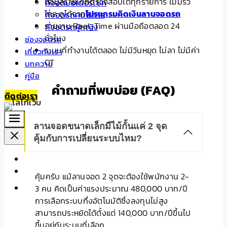
ข้อมูลรายได้ที่ตรวจสอบได้ทุกรายการ ไม่มีรั่ว
ที่จอดมอเตอร์ไซค์
ไหล ดูได้จาก
โปรแกรมคิดเงินลานจอดรถ
ที่จอดรถคนพิการ
รายงาน Real-Time ผ่านมือถือตลอด 24
ที่จอดรถผู้หญิง
ชั่วโมง
ช่องจอดรถ
ระบบที่ทำงานได้ตลอด ไม่มีวันหยุด ไม่ลา ไม่มีค่า
เกี่ยวกับเรา
OT
บทความ
คู่มือ
คำถามที่พบบ่อย (FAQ)
ติดต่อเรา
ลานจอดขนาดเล็กมีไม้กั้นแค่ 2 จุด
คุ้มกับการเปลี่ยนระบบไหม?
หน้าแรก
ค้นหาลานจอดรถ
คุ้มครับ แม้ลานจอด 2 จุดจะต้องใช้พนักงาน 2-
Solutions
3 คน คิดเป็นค่าแรงประมาณ 480,000 บาท/ปี
Smart Parking System
การเลือกระบบกึ่งอัตโนมัติซึ่งลงทุนไม่สูง
สามารถประหยัดได้ตั้งแต่ 140,000 บาท/ปีขึ้นไป
ขึ้นอยู่กับระบบที่เลือก