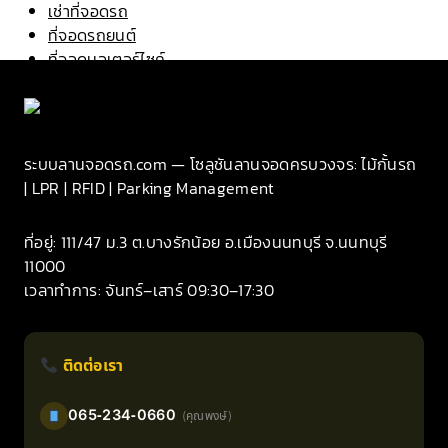
เช่าที่จอดรถ
ที่จอดรถยนต์
ที่จอดมอเตอร์ไซค์
ที่จอดรถคนพิการ
ที่จอดรถผู้หญิง
ช่องจอดรถ
เกี่ยวกับเรา
ระบบลานจอดรถ.com — โซลูชันลานจอดครบวงจร: ไม้กั้นรถ
บทความ
| LPR | RFID | Parking Management
คู่มือ
ที่อยู่: 111/47 ม.3 ต.บางรักน้อย อ.เมืองนนทบุรี จ.นนทบุรี
11000
เวลาทำการ: จันทร์–เสาร์ 09:30–17:30
ติดต่อเรา
065-234-0660
(คุณพงษ์)